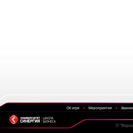
Об игре
Мероприятия
Звание
© “Воро