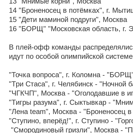
13 "Мнимые корни", Москва
14 "Броненосец в потёмках", г. Мыт
15 "Дети маминой подруги", Москва
16 "БОРЩ" "Московская область, г. 
В плей-офф команды распределялись 
идут по особой олимпийской систем
"Точка вопроса", г. Коломна - "БОРЩ"
"Три Стаса", г. Челябинск - "Ночной 
"ЧГКЧП", Москва - "Оголодавшие в и
"Тигры разума", г. Сыктывкар - "Мни
"Лена team", Москва - "Броненосец в
"Ступино, вперёд!", г. Ступино - "Гор
"Смородиновый гризли", Москва - "П